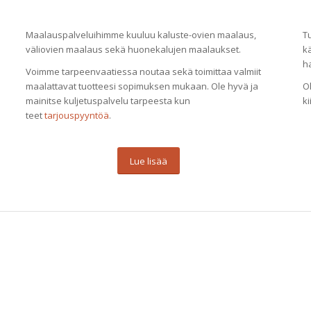
Maalauspalveluihimme kuuluu kaluste-ovien maalaus,
T
väliovien maalaus sekä huonekalujen maalaukset.
k
ha
Voimme tarpeenvaatiessa noutaa sekä toimittaa valmiit
maalattavat tuotteesi sopimuksen mukaan. Ole hyvä ja
O
mainitse kuljetuspalvelu tarpeesta kun
ki
teet
tarjouspyyntöä
.
Lue lisää