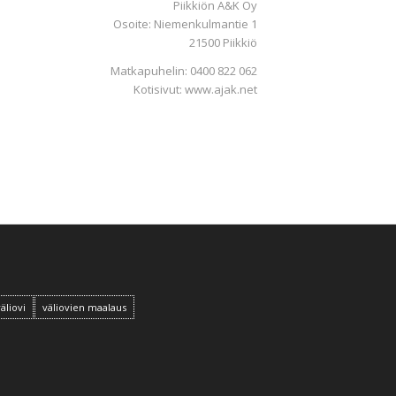
Piikkiön A&K Oy
Osoite: Niemenkulmantie 1
21500 Piikkiö
Matkapuhelin:
0400 822 062
Kotisivut:
www.ajak.net
äliovi
väliovien maalaus