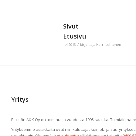
Sivut
Etusivu
/
1.4.2013
kirjoittaja
Harri Lehtonen
Yritys
Piikkiön A&K Oy on toiminut jo vuodesta 1995 saakka. Toimialoina
Yrityksemme asiakkaita ovat niin kuluttajat kuin pk- ja suuryrityk
projekteihin. Ole hyvä ja
ota yhteyttä
sähköpostitse tai soita
0400 8