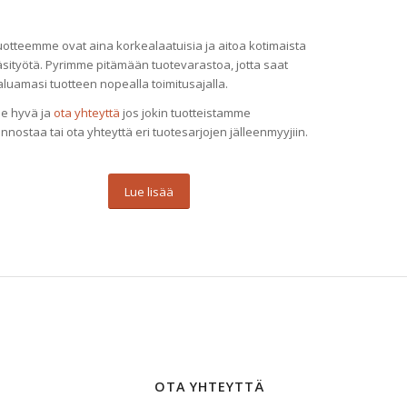
uotteemme ovat aina korkealaatuisia ja aitoa kotimaista
äsityötä. Pyrimme pitämään tuotevarastoa, jotta saat
luamasi tuotteen nopealla toimitusajalla.
le hyvä ja
ota yhteyttä
jos jokin tuotteistamme
innostaa tai ota yhteyttä eri tuotesarjojen jälleenmyyjiin.
Lue lisää
OTA YHTEYTTÄ