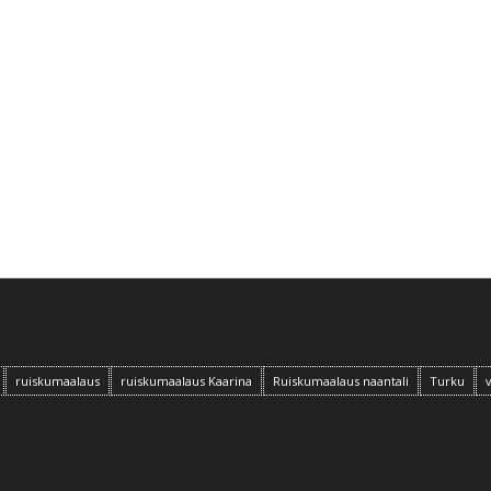
ruiskumaalaus
ruiskumaalaus Kaarina
Ruiskumaalaus naantali
Turku
v