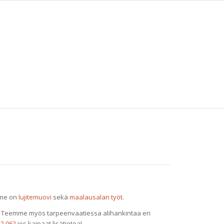
mme on
lujitemuovi
sekä
maalausalan työt
.
set. Teemme myös tarpeenvaatiessa alihankintaa eri
22 062
jos kaipaat lisätietoa!