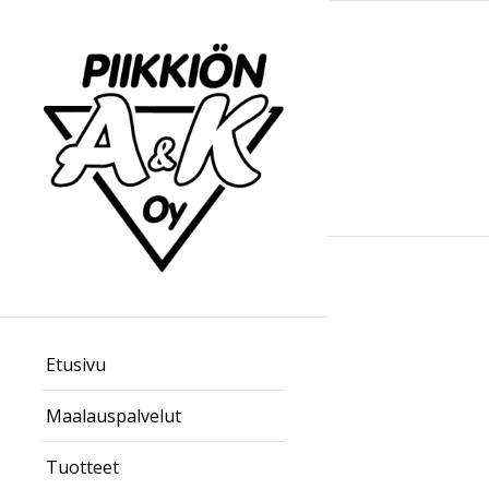
Etusivu
Maalauspalvelut
Tuotteet